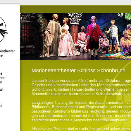
Marionettentheater Schloss Schönbrunn
Lassen Sie sich verzaubern! Seit mehr als 40 Jahren trage
Gründer und künstlerischen Leiter des Marionettentheater
Schönbrunn, Christine Hierzer-Riedler und Werner Hierzer,
Marionettenspiels als österreichische Kulturbotschafter in a
Langjähriges Training der Spieler, die Zusammenarbeit mi
Bildhauern, Bühnenbildnern und Regisseuren, und vor allem
besonderen Kunstform bilden das Rückgrat unserer Produkt
gepaart mit moderner Technik ist das Geheimnis für den Er
zahlreiche internationale Auszeichnungen dokumentieren.
Als privates Theater sind wir sehr flexibel und gehen gern