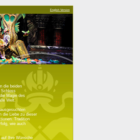
English Version
n die beiden
s Schloss
 die Magie des
lle Welt.
t ausgesuchten
 die Liebe zu dieser
ionen. Tradition
folg, wie auch
e auf Ihre Wünsche