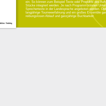
ein. So können zum Beispiel Texte oder Produkte des Auft
Stücke integriert werden. Je nach Programm können Untert
Sprechertexte in der Landesprache angeboten werden. Opt
langjährige Tourneeerfahrung und ein großes Ensemble gar
reibungslosen Ablauf und ganzjährige Buchbarkeit.