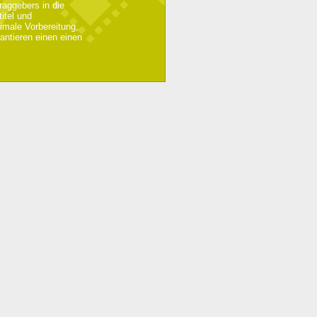
raggebers in die
itel und
imale Vorbereitung,
antieren einen einen